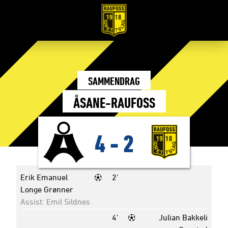
SAMMENDRAG
ÅSANE-RAUFOSS
4
-
2
Erik Emanuel
2'
Longe Grønner
Assist: Emil Sildnes
4'
Julian Bakkeli