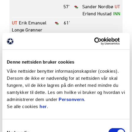
57'
Sander Nordbø
UT
Erlend Hustad
INN
UT
Erik Emanuel
61'
Longe Grønner
INN
Erling Flotve
Myklebust
UT
Stian Bogetveit
61'
Nygard
Denne nettsiden bruker cookies
INN
Nobel Rafael
Våre nettsider benytter informasjonskapsler (cookies).
Tesfazgyi Gebrezgi
Dersom de ikke er nødvendig for at nettsiden vår skal
UT
Steffen Lie
68'
fungere, vil de ikke lagres på din enhet med mindre du
Skålevik
samtykker til dette. Les om hvilke vi bruker og hvordan vi
INN
Dennis Møller
administrerer dem under
Personvern
.
Wolfe
Se alle cookies
her
.
Eirik Lereng
78'
81'
Markus Myre
UT
Samtykkevalg
Aanesland