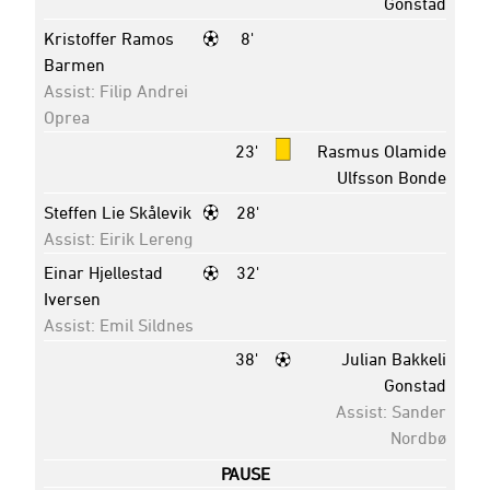
Gonstad
Kristoffer Ramos
8'
Barmen
Assist: Filip Andrei
Oprea
23'
Rasmus Olamide
Ulfsson Bonde
Steffen Lie Skålevik
28'
Assist: Eirik Lereng
Einar Hjellestad
32'
Iversen
Assist: Emil Sildnes
38'
Julian Bakkeli
Gonstad
Assist: Sander
Nordbø
PAUSE