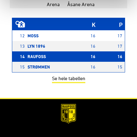
Arena
Åsane Arena
K
P
12
MOSS
16
17
13
LYN 1896
16
17
14
RAUFOSS
16
16
15
STRØMMEN
16
15
Se hele tabellen