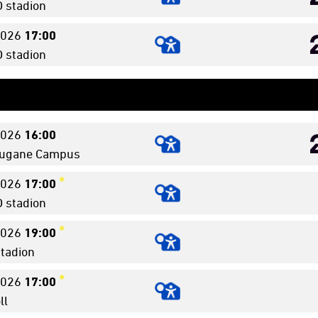
stadion
026
17:00
stadion
026
16:00
ugane Campus
*
026
17:00
stadion
*
026
19:00
tadion
*
026
17:00
ll