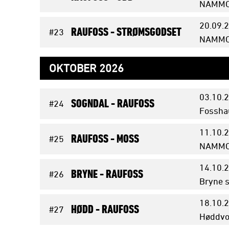
NAMMO 
20.09.
2
RAUFOSS -
STRØMSGODSET
#23
NAMMO 
OKTOBER 2026
03.10.
2
SOGNDAL -
RAUFOSS
#24
Fossha
11.10.
2
RAUFOSS -
MOSS
#25
NAMMO 
14.10.
2
BRYNE -
RAUFOSS
#26
Bryne s
18.10.
2
HØDD -
RAUFOSS
#27
Høddvo