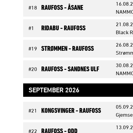
16.08.
2
RAUFOSS -
ÅSANE
#18
NAMMO 
21.08.
2
RIDABU -
RAUFOSS
#1
Black R
26.08.
2
STRØMMEN -
RAUFOSS
#19
Strømm
30.08.
2
RAUFOSS -
SANDNES ULF
#20
NAMMO 
SEPTEMBER 2026
05.09.
2
KONGSVINGER -
RAUFOSS
#21
Gjemse
13.09.
2
RAUFOSS -
ODD
#22