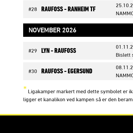
25.10.
2
RAUFOSS -
RANHEIM TF
#28
NAMMO 
NOVEMBER 2026
01.11.
2
LYN -
RAUFOSS
#29
Bislett
08.11.
2
RAUFOSS -
EGERSUND
#30
NAMMO 
*
Ligakamper markert med dette symbolet er ik
ligger et kanalikon ved kampen så er den beramme