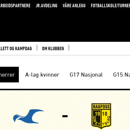
RBEIDSPARTNERE
JR.AVDELING
VÅRE ANLEGG
FOTBALLSKOLE/TURNE
LLETT OG KAMPDAG
OM KLUBBEN
herrer
A-lag kvinner
G17 Nasjonal
G15 Na