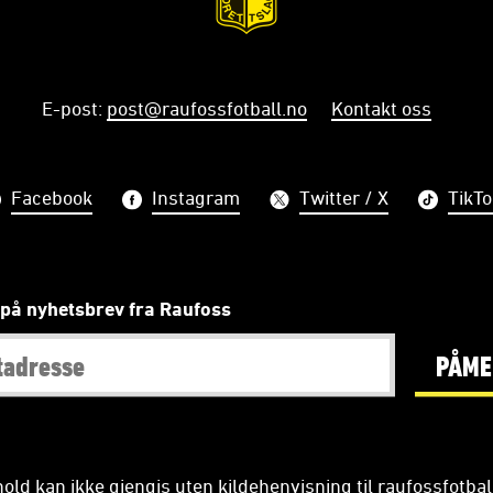
E-post
:
post@raufossfotball.no
Kontakt oss
Facebook
Instagram
Twitter / X
TikTo
på nyhetsbrev fra Raufoss
PÅME
old kan ikke gjengis uten kildehenvisning til raufossfotbal