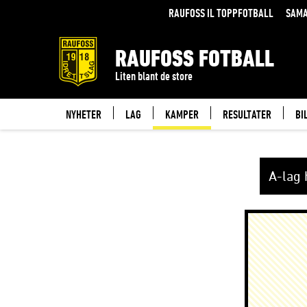
TERMINLISTE
RAUFOSS IL TOPPFOTBALL
SAMA
RAUFOSS FOTBALL
Liten blant de store
NYHETER
LAG
KAMPER
RESULTATER
BI
A-lag 