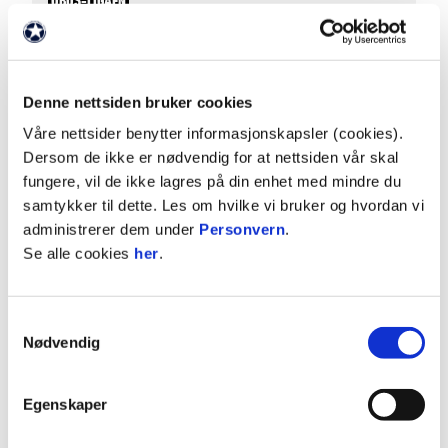
OBOS-LIGAEN
Stabæk fikk sin revansje, og kunne reise hjem
med tre poeng i sekken og tabelltopp etter
kveldens match på Nammo Stadion. Gutta våre sto
Denne nettsiden bruker cookies
godt opp, men "de blaa" ble tilslutt for sterke.
Våre nettsider benytter informasjonskapsler (cookies).
Dersom de ikke er nødvendig for at nettsiden vår skal
fungere, vil de ikke lagres på din enhet med mindre du
samtykker til dette. Les om hvilke vi bruker og hvordan vi
administrerer dem under
Personvern
.
Se alle cookies
her
.
Samtykkevalg
Nødvendig
01. august 2026
Knepent tap i toppkampen
Egenskaper
Raufoss-jentene fikk en tøff start på høstsesongen