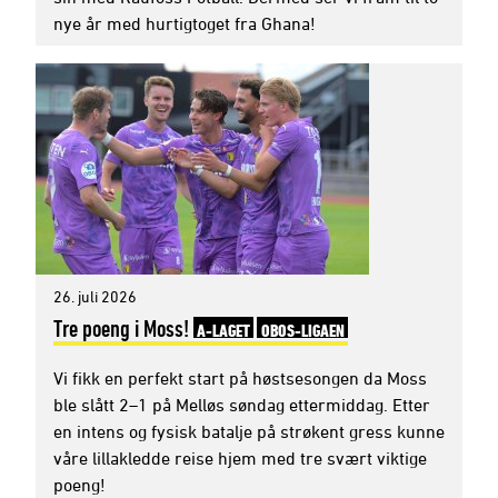
nye år med hurtigtoget fra Ghana!
26. juli 2026
Tre poeng i Moss!
A-LAGET
OBOS-LIGAEN
Vi fikk en perfekt start på høstsesongen da Moss
ble slått 2–1 på Melløs søndag ettermiddag. Etter
en intens og fysisk batalje på strøkent gress kunne
våre lillakledde reise hjem med tre svært viktige
poeng!