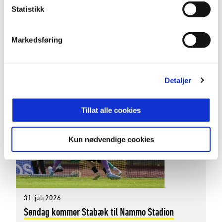
Statistikk
da Stabæk 2 gjestet Nammo Stadion lørdag. Etter
en jevn kamp mellom to gode lag var det til slutt
gjestene som kunne juble for tre poeng etter en 0-
Markedsføring
1-seier.
JULI 2026
Detaljer
Tillat alle cookies
Kun nødvendige cookies
31. juli 2026
Søndag kommer Stabæk til Nammo Stadion