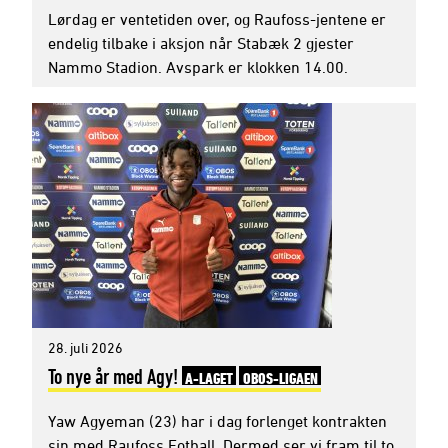
Lørdag er ventetiden over, og Raufoss-jentene er
endelig tilbake i aksjon når Stabæk 2 gjester
Nammo Stadion. Avspark er klokken 14.00.
28. juli 2026
To nye år med Agy!
A-LAGET
OBOS-LIGAEN
Yaw Agyeman (23) har i dag forlenget kontrakten
sin med Raufoss Fotball. Dermed ser vi fram til to