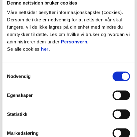
Denne nettsiden bruker cookies
Ønske velkommen begge lag og dommer.
Oppfordre til at tilskuere plasseres på
Våre nettsider benytter informasjonskapsler (cookies).
motsatt side av lagene og står godt utenfor
Dersom de ikke er nødvendig for at nettsiden vår skal
sidelinjen.
fungere, vil de ikke lagres på din enhet med mindre du
Bistå hjemmelagets trener i å avholde Fair
samtykker til dette. Les om hvilke vi bruker og hvordan vi
Play møte.
administrerer dem under
Personvern
.
Bistå i å organisere Fair Play-hilsen før
Se alle cookies
her
.
kampen.
Ha kunnskap om hvor klubbens
Samtykkevalg
hjertestarter er (på veggen rett opp trappa
Nødvendig
til administrasjonen i servicebygget til
hallen) og ha telefon tilgjengelig for å kunne
ringe 113 ved behov.
Egenskaper
Statistikk
Under kampen
Markedsføring
Støtte dommeren og påse at reaksjoner mot