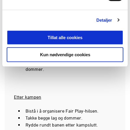
dommer er innen rimelighetens grenser.
Prate med dommer i pausen.
Detaljer
Oppfordre til gode og positive tilrop fra
foreldre, og ta kontakt om det går over
streken.
Tillat alle cookies
Påse at alle tilskuere oppholder seg to meter
unna sidelinjen.
Kun nødvendige cookies
Oppfordre til positivitet fra
trenere/lagledere, både mot spillere og
dommer.
Etter kampen
Bistå i å organisere Fair Play-hilsen.
Takke begge lag og dommer.
Rydde rundt banen etter kampslutt.