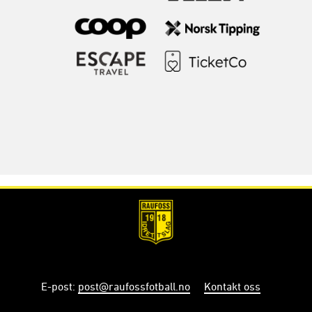
E-post
:
post@raufossfotball.no
Kontakt oss