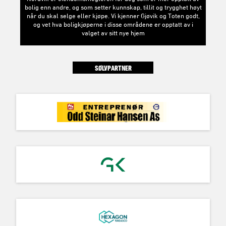
bolig enn andre, og som setter kunnskap, tillit og trygghet høyt
når du skal selge eller kjøpe. Vi kjenner Gjøvik og Toten godt,
og vet hva boligkjøperne i disse områdene er opptatt av i
valget av sitt nye hjem
SØLVPARTNER