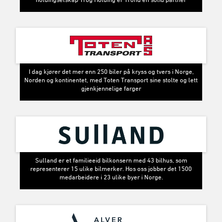
I dag kjører det mer enn 250 biler på kryss og tvers i Norge,
Norden og kontinentet, med Toten Transport sine stolte og lett
gjenkjennelige farger
Sulland er et familieeid bilkonsern med 43 bilhus, som
representerer 15 ulike bilmerker. Hos oss jobber det 1500
medarbeidere i 23 ulike byer i Norge.