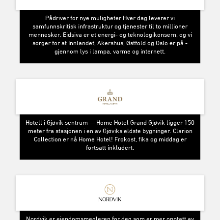
Pådriver for nye muligheter Hver dag leverer vi
samfunnskritisk infrastruktur og tjenester til to millioner
mennesker. Eidsiva er et energi- og teknologikonsern, og vi
sørger for at Innlandet, Akershus, Østfold og Oslo er på -
gjennom lys i lampa, varme og internett.
Hotell i Gjøvik sentrum — Home Hotel Grand Gjøvik ligger 150
meter fra stasjonen i en av Gjøviks eldste bygninger. Clarion
Collection er nå Home Hotel! Frokost, fika og middag er
fortsatt inkludert.
Nordvik er eiendomsmegleren for deg som er mer opptatt av