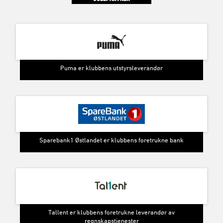
Puma er klubbens utstyrsleverandør
Sparebank1 Østlandet er klubbens foretrukne bank
Tallent er klubbens foretrukne leverandør av
regnskapstjenester