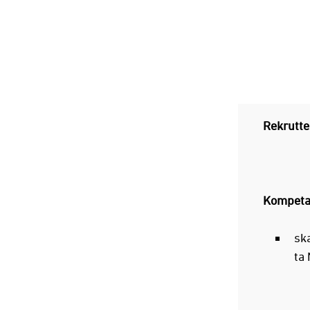
Rekrutte
Kompeta
sk
ta