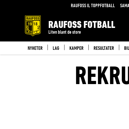
RAUFOSS IL TOPPFOTBALL
SAMA
RAUFOSS FOTBALL
Liten blant de store
NYHETER
LAG
KAMPER
RESULTATER
BI
REKRU