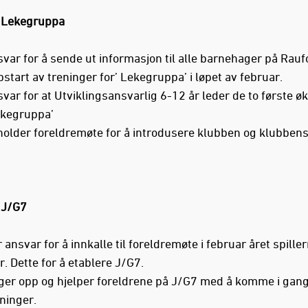
 Lekegruppa
var for å sende ut informasjon til alle barnehager på Rau
start av treninger for’ Lekegruppa’ i løpet av februar.
var for at Utviklingsansvarlig 6-12 år leder de to første ø
ekegruppa’
holder foreldremøte for å introdusere klubben og klubbens
 J/G7
 ansvar for å innkalle til foreldremøte i februar året spiller
r. Dette for å etablere J/G7.
lger opp og hjelper foreldrene på J/G7 med å komme i gan
ninger.