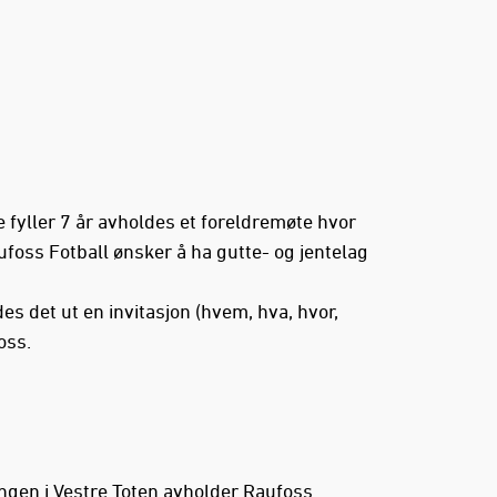
ne fyller 7 år avholdes et foreldremøte hvor
aufoss Fotball ønsker å ha gutte- og jentelag
es det ut en invitasjon (hvem, hva, hvor,
oss.
gen i Vestre Toten avholder Raufoss