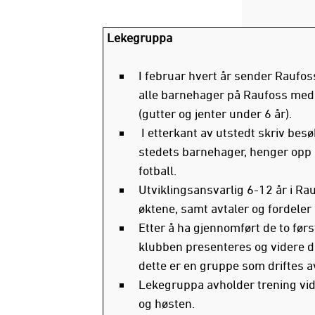
Lekegruppa
I februar hvert år sender Raufoss 
alle barnehager på Raufoss med
(gutter og jenter under 6 år).
I etterkant av utstedt skriv besø
stedets barnehager, henger opp 
fotball.
Utviklingsansvarlig 6-12 år i Rau
øktene, samt avtaler og fordeler
Etter å ha gjennomført de to før
klubben presenteres og videre dr
dette er en gruppe som driftes av
Lekegruppa avholder trening vi
og høsten.