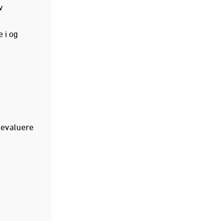
v
 i og
 evaluere