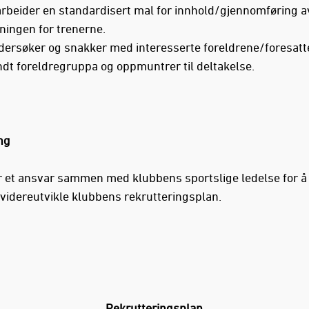
arbeider en standardisert mal for innhold/gjennomføring a
ningen for trenerne.
dersøker og snakker med interesserte foreldrene/foresatte
ndt foreldregruppa og oppmuntrer til deltakelse.
ng
r et ansvar sammen med klubbens sportslige ledelse for å
videreutvikle klubbens rekrutteringsplan.
Rekrutteringsplan