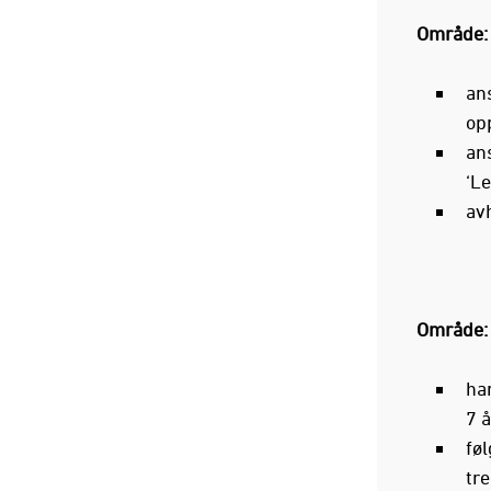
Område:
ans
opp
ans
‘L
av
Område:
har
7 å
fø
tre