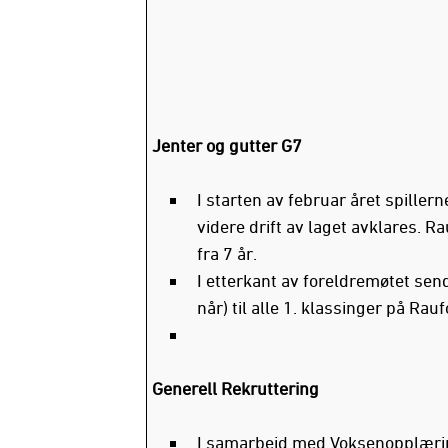
Jenter og gutter G7
I starten av februar året spiller
videre drift av laget avklares. R
fra 7 år.
I etterkant av foreldremøtet send
når) til alle 1. klassinger på Rauf
Generell Rekruttering
I samarbeid med Voksenopplærin