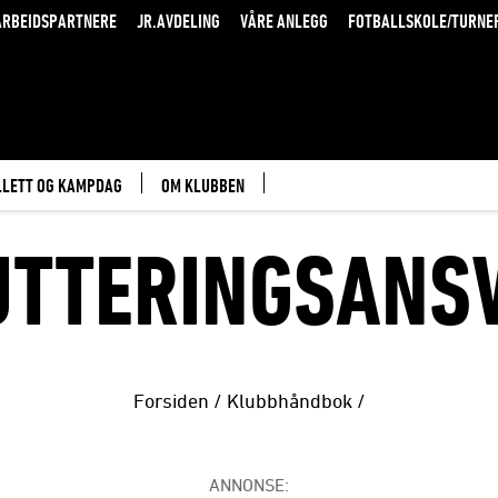
RBEIDSPARTNERE
JR.AVDELING
VÅRE ANLEGG
FOTBALLSKOLE/TURNE
LLETT OG KAMPDAG
OM KLUBBEN
TTERINGSANS
Forsiden
/
Klubbhåndbok
/
ANNONSE: