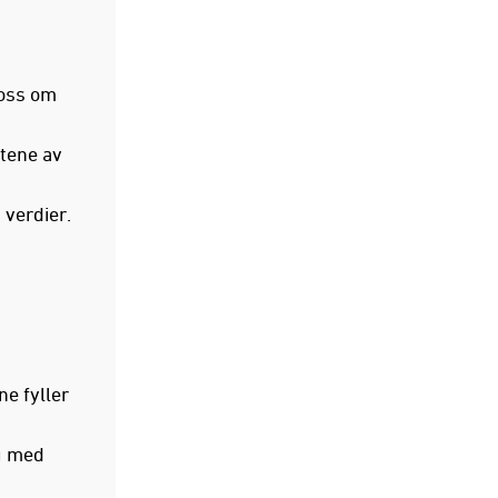
foss om
ktene av
 verdier.
ne fyller
g med