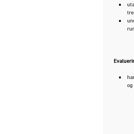
ut
tre
un
ru
Evalueri
ha
og 