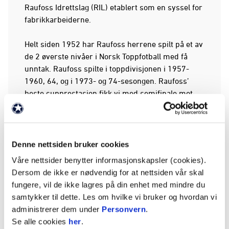
Raufoss Idrettslag (RIL) etablert som en syssel for
fabrikkarbeiderne.
Helt siden 1952 har Raufoss herrene spilt på et av
de 2 øverste nivåer i Norsk Toppfotball med få
unntak. Raufoss spilte i toppdivisjonen i 1957-
1960, 64, og i 1973- og 74-sesongen. Raufoss’
beste cupprestasjon fikk vi med semifinale mot
Lillestrøm i 1977. Raufoss har vokst fram som en
profesjonell klubb med ambisjoner, og herrene
har siden 2019 spilt i OBOS-ligaen.
Denne nettsiden bruker cookies
I 1991 ble det etablert et damelag som et
Våre nettsider benytter informasjonskapsler (cookies).
samarbeidsprosjekt mellom Vind idrettslag og
Dersom de ikke er nødvendig for at nettsiden vår skal
Raufoss idrettslag. I 1996 skiftet laget navn til
fungere, vil de ikke lagres på din enhet med mindre du
Gjøvik fotballklubb, og i 2010 ble Raufoss
samtykker til dette. Les om hvilke vi bruker og hvordan vi
kvinnelige fotballag dannet etter enighet om at
administrerer dem under
Personvern
.
damelaget til Gjøvik fotballklubb skulle bli en del
Se alle cookies
her
.
av Raufoss fotball. Raufoss damene spilte i 1