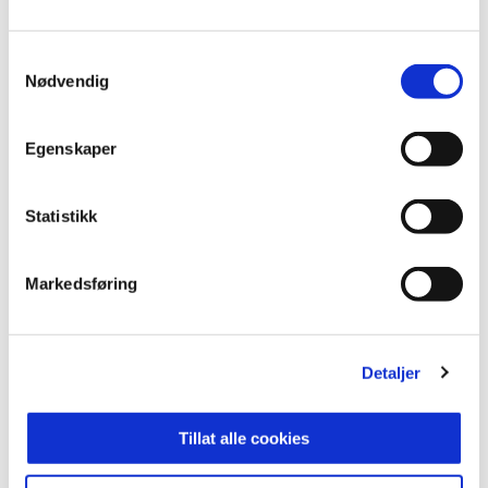
divisjon i 2016 sesongen, og har hatt flere år i 2
divisjon. Nå spiller de i 3. divisjon.
Samtykkevalg
Nødvendig
For mer historie anbefales jubileumsboka "Krutt i
beina" utgitt i samarbeid med Tom Løkken i
Egenskaper
forbindelse med vårt 100-årsjubileum i 2018.
Statistikk
ANNONSE FRA OBOS-LIGAEN:
Markedsføring
Publisert: 05.09.2025
Skrevet av: Tore Nestaker
Kontakt:
tore@raufossfotball.no
Detaljer
Tillat alle cookies