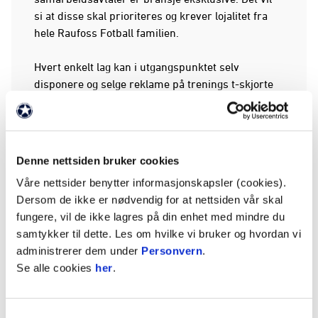
si at disse skal prioriteres og krever lojalitet fra
hele Raufoss Fotball familien.
Hvert enkelt lag kan i utgangspunktet selv
disponere og selge reklame på trenings t-skjorte
e.l , men vi ber om at alle sponsor/
samarbeidsavtaler på lagsnivå skal godkjennes av
klubbens administrasjon/markedsleder i forkant.
(se under)
Denne nettsiden bruker cookies
Våre nettsider benytter informasjonskapsler (cookies).
Dere får ikke lov å trykke noe som helst på
Dersom de ikke er nødvendig for at nettsiden vår skal
spillernes spillerdrakter. Alle sponsorer skal
fungere, vil de ikke lagres på din enhet med mindre du
avklares med markedsansvarlig i klubben , ta
samtykker til dette. Les om hvilke vi bruker og hvordan vi
kontakt med
markedsansvarlig
på e-
administrerer dem under
Personvern
.
post.Sponsorpenger skal inn på lagets lagkasse.
Se alle cookies
her
.
Ved profilering må det betales MVA på
sponsorbeløpet. Spons uten profilering slipper
MVA.
Samtykkevalg