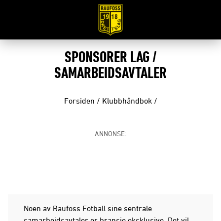
SPONSORER LAG /
SAMARBEIDSAVTALER
Forsiden
/
Klubbhåndbok
/
ANNONSE:
Noen av Raufoss Fotball sine sentrale
samarbeidsavtaler er bransje eksklusive. Det vil