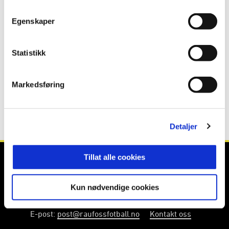
Publisert: 05.09.2025
Egenskaper
Skrevet av: Tore Nestaker
Kontakt:
tore@raufossfotball.no
Statistikk
Markedsføring
Detaljer
Tillat alle cookies
Kun nødvendige cookies
E-post
:
post@raufossfotball.no
Kontakt oss