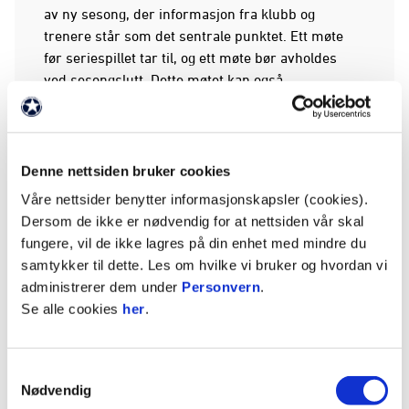
av ny sesong, der informasjon fra klubb og
trenere står som det sentrale punktet. Ett møte
før seriespillet tar til, og ett møte bør avholdes
ved sesongslutt. Dette møtet kan også
kombineres med lagets sesongavslutning.
Foreldre
Raufoss Fotball ønsker å benytte seg av foreldre
Denne nettsiden bruker cookies
og foresatte som en aktiv ressurs. Gjennom god
Våre nettsider benytter informasjonskapsler (cookies).
dialog mellom foreldregruppene,
Dersom de ikke er nødvendig for at nettsiden vår skal
junioravdelingsledere og administrativ leder i
fungere, vil de ikke lagres på din enhet med mindre du
junioravdeling ønsker vi å danne grunnlag for ett
samtykker til dette. Les om hvilke vi bruker og hvordan vi
godt samarbeid og i sammen skape de beste
administrerer dem under
Personvern
.
rammer for at barn og unge skal ha ett trygt og
Se alle cookies
her
.
godt miljø rundt seg i Raufoss Fotball.
Samtykkevalg
ANNONSE FRA OBOS-LIGAEN:
Nødvendig