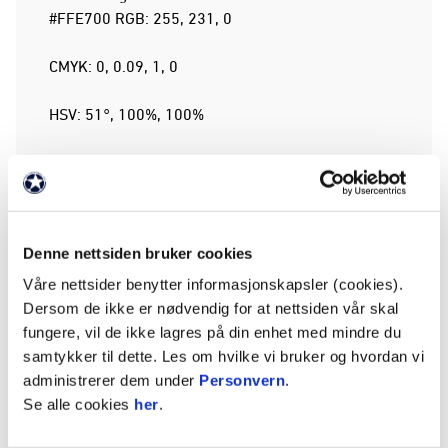
#FFE700 RGB: 255, 231, 0
CMYK: 0, 0.09, 1, 0
HSV: 51°, 100%, 100%
MØRK
Fargebeskrivelse for #231F20
Denne nettsiden bruker cookies
Navn: Mørk gråbrun
Våre nettsider benytter informasjonskapsler (cookies).
Hexkode: #231F20 RGB: 35,
Dersom de ikke er nødvendig for at nettsiden vår skal
31, 32
fungere, vil de ikke lagres på din enhet med mindre du
samtykker til dette. Les om hvilke vi bruker og hvordan vi
CMYK: 0, 0.11, 0.09, 86%
administrerer dem under
Personvern
.
Se alle cookies
her
.
HSV: 348°, 11%, 14%