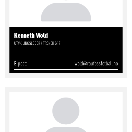
Kenneth Wold
UTVKILINGSLEDER / TRENER G17
E-post
wold
@raufossfotball.no