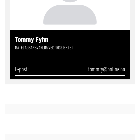
Tommy Fyhn
GATELAGSANSVARLIG/VEDPROSJEKTET
E-post
tommfy
@online.no