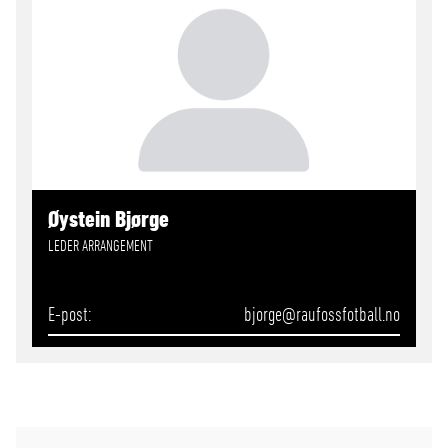
Øystein Bjørge
LEDER ARRANGEMENT
E-post
bjorge
@raufossfotball.no