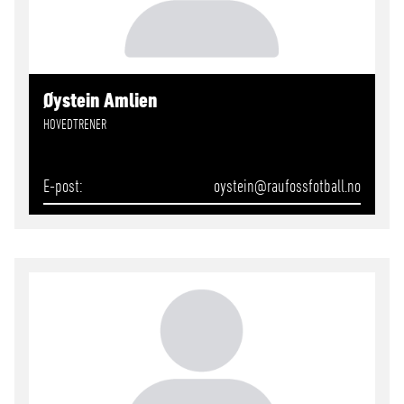
Øystein Amlien
HOVEDTRENER
E-post
oystein
@raufossfotball.no