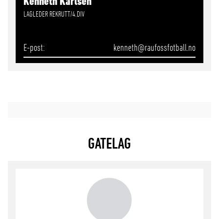
Kenneth Karlsen
LAGLEDER REKRUTT/4.DIV
E-post
kenneth
@raufossfotball.no
GATELAG