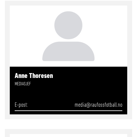
Anne Thoresen
MEDIASJEF
E-post
media
@raufossfotball.no