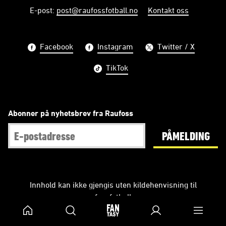
E-post
:
post@raufossfotball.no
Kontakt oss
Facebook
Instagram
Twitter / X
TikTok
Abonner på nyhetsbrev fra Raufoss
PÅMELDING
Innhold kan ikke gjengis uten kildehenvisning til
raufossfotball.no.
Web-ansvarlig: Anne Thoresen