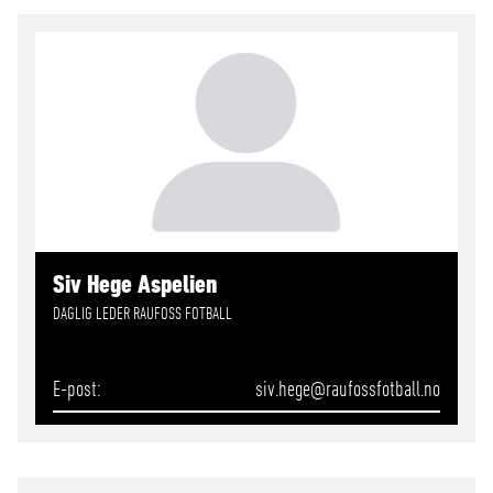
Siv Hege Aspelien
DAGLIG LEDER RAUFOSS FOTBALL
E-post
siv.hege
@raufossfotball.no