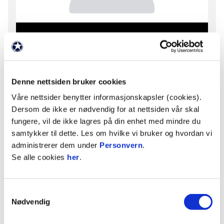
Morten Nerødegård
LAGLEDER
Denne nettsiden bruker cookies
E-post
morten
@raufossfotball.no
Våre nettsider benytter informasjonskapsler (cookies).
Dersom de ikke er nødvendig for at nettsiden vår skal
fungere, vil de ikke lagres på din enhet med mindre du
samtykker til dette. Les om hvilke vi bruker og hvordan vi
administrerer dem under
Personvern
.
Se alle cookies
her
.
Samtykkevalg
Nødvendig