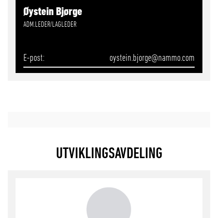
Øystein Bjørge
ADM.LEDER/LAGLEDER
E-post
oystein.bjorge
@nammo.com
UTVIKLINGSAVDELING