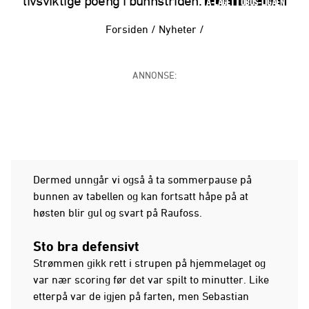
livsviktige poeng i bunnstriden.
A-LAGET
OBOS-LIGAEN
Forsiden
/
Nyheter
/
ANNONSE:
Dermed unngår vi også å ta sommerpause på
bunnen av tabellen og kan fortsatt håpe på at
høsten blir gul og svart på Raufoss.
Sto bra defensivt
Strømmen gikk rett i strupen på hjemmelaget og
var nær scoring før det var spilt to minutter. Like
etterpå var de igjen på farten, men Sebastian