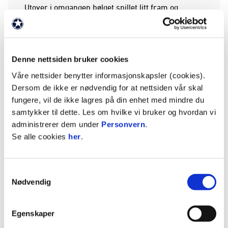
Utover i omgangen bølget spillet litt fram og
tilbake. Vi sto høyere med laget enn før hvilen,
men hadde fortsatt problemer med å komme til
reelle målsjanser.
Denne nettsiden bruker cookies
Det samme gjaldt for så vidt gjestene, selv om de
Våre nettsider benytter informasjonskapsler (cookies).
var farlig frampå etter en kontring midtveis i
Dersom de ikke er nødvendig for at nettsiden vår skal
omgangen.
fungere, vil de ikke lagres på din enhet med mindre du
samtykker til dette. Les om hvilke vi bruker og hvordan vi
administrerer dem under
Personvern
.
Se alle cookies
her
.
Befriende scoring
Så fikk midtstopper Alexander Achinioti plutselig
sjansen. Umarkert satte han ballen kontakt i
Samtykkevalg
nettmaskene fra kort hold og sørget for en
Nødvendig
befriende scoring for hjemmelaget.
Egenskaper
Like etterpå smalt det i tverrliggeren da Adrian
Rogulj brassesparket et innlegg fra Jørgen Sjøl –