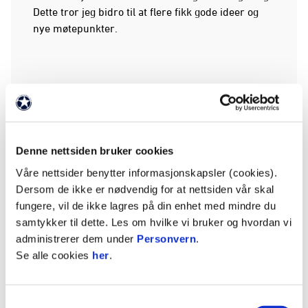
Dette tror jeg bidro til at flere fikk gode ideer og
nye møtepunkter.
Mot slutten av møtebørsen kom hovedtrener for
herrene Tom Dent og den nylig hjemvendte helten
Ole Amund Sveen på besøk. Sistnevnte skaffet
straffesparket som Ryan Lee Nelson ekspederte i
Denne nettsiden bruker cookies
mål til 1-0 tidligere på dagen, og var et eneste
Våre nettsider benytter informasjonskapsler (cookies).
stort glis. Hovedtrener Dent sa følgende om
Dersom de ikke er nødvendig for at nettsiden vår skal
kampen:
fungere, vil de ikke lagres på din enhet med mindre du
samtykker til dette. Les om hvilke vi bruker og hvordan vi
administrerer dem under
Personvern
.
Se alle cookies
her
.
- HamKam er et godt lag, og de spiller på et nivå
over oss. Samtidig mener jeg at vi matchet dem på
en god måte, og holdt absolutt følge, hvis ikke mer.
Samtykkevalg