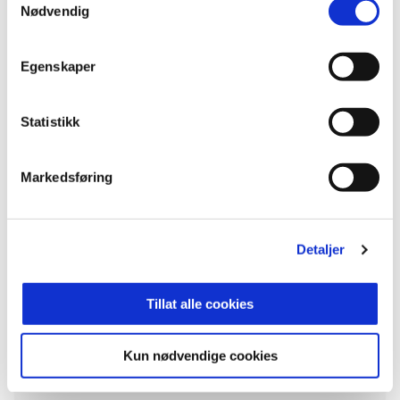
Vi går denne retningen nå, og lærer hver dag nye
Nødvendig
ting, både som lag som enkeltspillere. Nå fikk vi en
viktig referanse på kvalitet, og den skal vi ta med
oss videre i arbeidet. Ingen vinner ligaen i januar -
Egenskaper
så nå fokuserer vi på å legge ned det arbeidet som
trengs.
Statistikk
Markedsføring
Til maten sto det en indrefilet med rotgrønnsaker,
bakt potet og peppersaus. Et utsøkt måltid som
brakte frem smilet til gjestene. Sal og gjengen på
Detaljer
Fahlstrøm har virkelig tatt det til «neste nivå», og
et besøk anbefales. Det er tydelig at han har tatt
med seg suksessoppskriften fra Retro Eatery på
Tillat alle cookies
Raufoss «over Breiskallbrua» til gjøvikfolket.
Kun nødvendige cookies