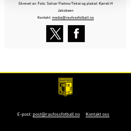
Skrevet av: Foto: Sølvar Flatmo/Tekst og plakat: Kjersti H
Jakobsen
Kontakt:
media@raufossfotball.no
E-post
:
post@raufossfotball.no
Kontakt oss