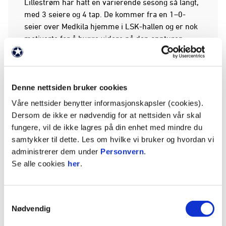
Lillestrøm har hatt en varierende sesong så langt,
med 3 seiere og 4 tap. De kommer fra en 1–0-
seier over Medkila hjemme i LSK-hallen og er nok
motiverte for å bygge videre på den oppturen.
Vi håper mange tar turen til Nammo Stadion for å
støtte jentene. Kampen har avspark 20.00.
Denne nettsiden bruker cookies
Våre nettsider benytter informasjonskapsler (cookies).
Dersom de ikke er nødvendig for at nettsiden vår skal
fungere, vil de ikke lagres på din enhet med mindre du
samtykker til dette. Les om hvilke vi bruker og hvordan vi
administrerer dem under
Personvern
.
Se alle cookies
her
.
Samtykkevalg
Nødvendig