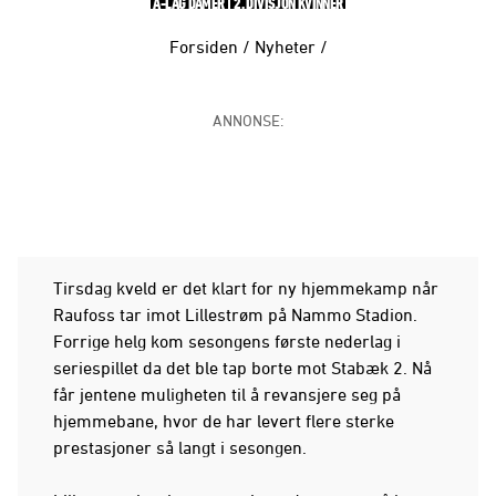
A-LAG DAMER
2. DIVISJON KVINNER
Forsiden
/
Nyheter
/
ANNONSE:
Tirsdag kveld er det klart for ny hjemmekamp når
Raufoss tar imot Lillestrøm på Nammo Stadion.
Forrige helg kom sesongens første nederlag i
seriespillet da det ble tap borte mot Stabæk 2. Nå
får jentene muligheten til å revansjere seg på
hjemmebane, hvor de har levert flere sterke
prestasjoner så langt i sesongen.