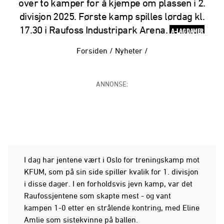
over to kamper for å kjempe om plassen i 2.
divisjon 2025. Første kamp spilles lørdag kl.
17.30 i Raufoss Industripark Arena.
A-LAG DAMER
Forsiden
/
Nyheter
/
ANNONSE:
I dag har jentene vært i Oslo for treningskamp mot
KFUM, som på sin side spiller kvalik for 1. divisjon
i disse dager. I en forholdsvis jevn kamp, var det
Raufossjentene som skapte mest - og vant
kampen 1-0 etter en strålende kontring, med Eline
Amlie som sistekvinne på ballen.