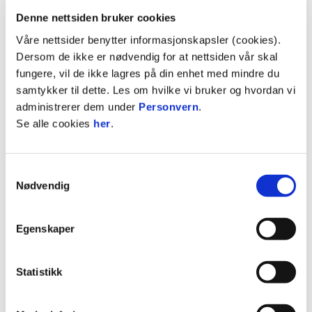
Denne nettsiden bruker cookies
Våre nettsider benytter informasjonskapsler (cookies).
Dersom de ikke er nødvendig for at nettsiden vår skal
fungere, vil de ikke lagres på din enhet med mindre du
samtykker til dette. Les om hvilke vi bruker og hvordan vi
administrerer dem under
Personvern
.
Se alle cookies
her
.
Planlegginga er i full gang under gullhatten for
Øystein Amlien & Co. (Foto: Marius Mykleset)
Samtykkevalg
Nødvendig
Returoppgjøret er berammet til Jotun Arena i
Sandefjord søndag 24. november kl. 15.00.
Egenskaper
Bli med på moroa! Vi ses i Storhallen på lørdag!
Statistikk
Heia Raufoss! 💛🖤