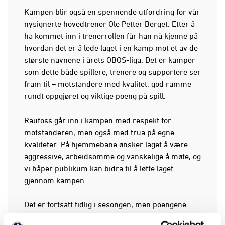
Kampen blir også en spennende utfordring for vår
nysignerte hovedtrener Ole Petter Berget. Etter å
ha kommet inn i trenerrollen får han nå kjenne på
hvordan det er å lede laget i en kamp mot et av de
største navnene i årets OBOS-liga. Det er kamper
som dette både spillere, trenere og supportere ser
fram til – motstandere med kvalitet, god ramme
rundt oppgjøret og viktige poeng på spill.
Raufoss går inn i kampen med respekt for
motstanderen, men også med trua på egne
kvaliteter. På hjemmebane ønsker laget å være
aggressive, arbeidsomme og vanskelige å møte, og
vi håper publikum kan bidra til å løfte laget
gjennom kampen.
Det er fortsatt tidlig i sesongen, men poengene
betyr mye i en jevn OBOS-liga hvor små marginer