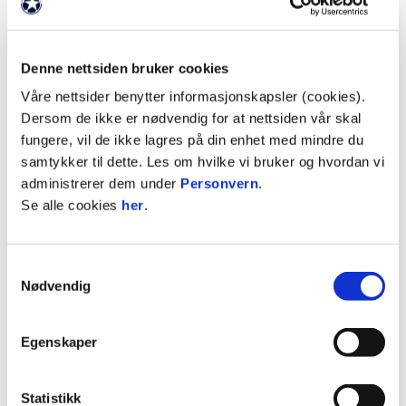
ofte avgjør. Søndag handler det om å stå sammen,
vinne dueller og skape et kampbilde som lever
helt inn.
Denne nettsiden bruker cookies
Vi gleder oss til kamp på Nammo Stadion søndag
Våre nettsider benytter informasjonskapsler (cookies).
klokken 17.00 – og håper mange tar turen for å
Dersom de ikke er nødvendig for at nettsiden vår skal
støtte gutta! ⚽️
fungere, vil de ikke lagres på din enhet med mindre du
samtykker til dette. Les om hvilke vi bruker og hvordan vi
Kampsponsor på søndag er
Toten Transport.
administrerer dem under
Personvern
.
Se alle cookies
her
.
Billetter finner du i billettluka på Nammo Stadion
eller helst på
TicketCo.
Samtykkevalg
Nødvendig
Egenskaper
Statistikk