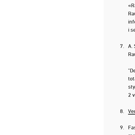
«Ra
Rau
inf
i s
A. 
Rau
"De
tot
sty
2 
Ve
Fa