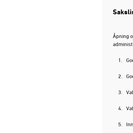
Saksli
Åpning o
administ
Go
Go
Va
Val
In