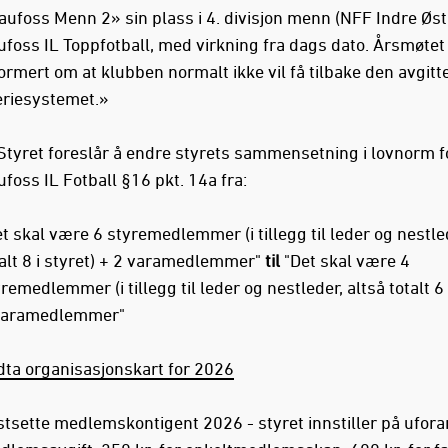
ufoss Menn 2» sin plass i 4. divisjon menn (NFF Indre Østl
foss IL Toppfotball, med virkning fra dags dato. Årsmøtet
ormert om at klubben normalt ikke vil få tilbake den avgitt
eriesystemet.»
Styret foreslår å endre styrets sammensetning i lovnorm f
foss IL Fotball §16 pkt. 14a fra:
t skal være 6 styremedlemmer (i tillegg til leder og nestled
alt 8 i styret) + 2 varamedlemmer"
til
"Det skal være 4
remedlemmer (i tillegg til leder og nestleder, altså totalt 6 
varamedlemmer"
dta organisasjonskart for 2026
stsette medlemskontigent 2026 - styret innstiller på ufora