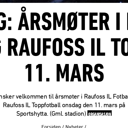
G: ÅRSMØTER I 
 RAUFOSS IL 
11. MARS
nsker velkommen til årsmøter i Raufoss IL Fotba
Raufoss IL Toppfotball onsdag den 11. mars på
Sportshytta. (Gml. stadion)
ORGANISASJON
Forsiden
/
Nyheter
/