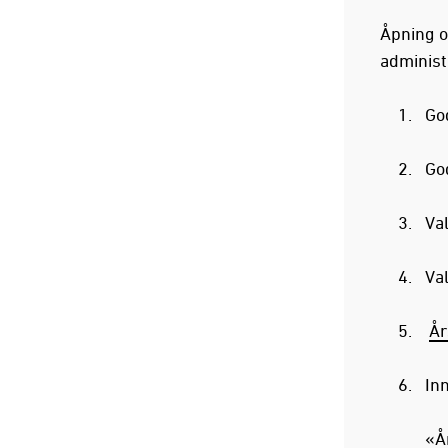
Åpning o
administ
Go
Go
Va
Val
År
In
«År