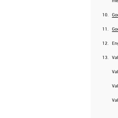
med
Go
Go
Eng
Val
Val
Va
Val