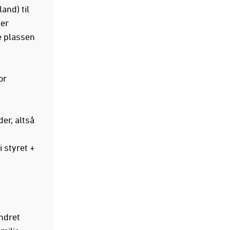
and) til
 er
e plassen
or
er, altså
i styret +
ndret