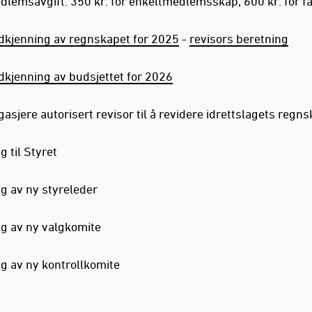
lemsavgift. 350 kr. for enkeltmedlemsskap, 600 kr. for fa
dkjenning av regnskapet for 2025
-
revisors beretning
dkjenning av budsjettet for 2026
asjere autorisert revisor til å revidere idrettslagets regn
g til Styret
g av ny styreleder
lg av ny valgkomite
g av ny kontrollkomite