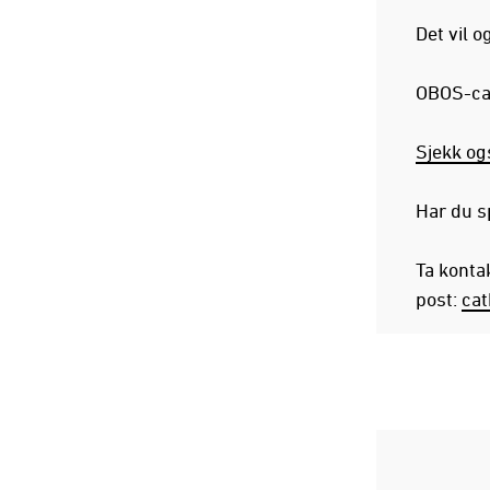
Det vil 
OBOS-cam
Sjekk og
Har du s
Ta konta
post:
cat