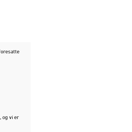
foresatte
, og vi er