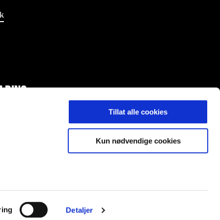
k
LDING
Tillat alle cookies
Kun nødvendige cookies
l.no.
ring
Detaljer