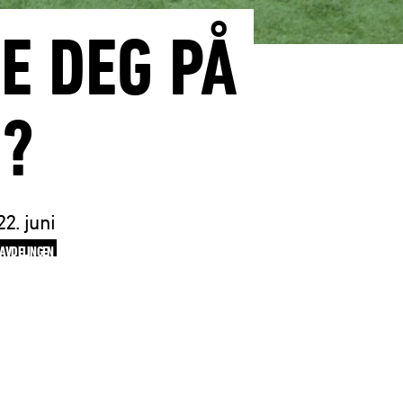
E DEG PÅ
N?
2. juni
AVDELINGEN