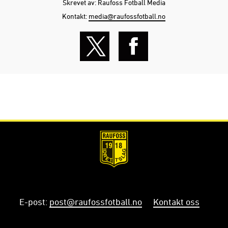
Skrevet av: Raufoss Fotball Media
Kontakt:
media@raufossfotball.no
E-post
:
post@raufossfotball.no
Kontakt oss