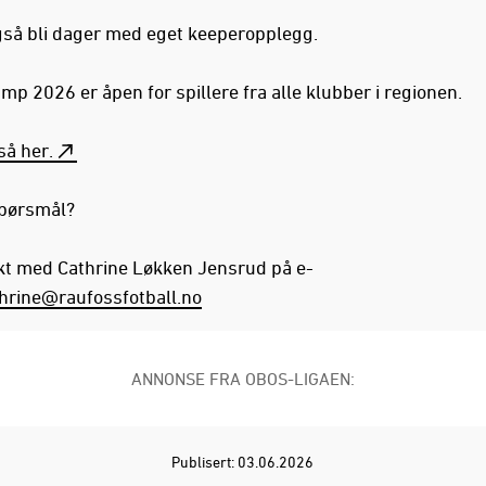
også bli dager med eget keeperopplegg.
p 2026 er åpen for spillere fra alle klubber i regionen.
så he
r.
pørsmål?
kt med Cathrine Løkken Jensrud på e-
hrine@raufossfotball.no
ANNONSE FRA OBOS-LIGAEN:
Publisert: 03.06.2026