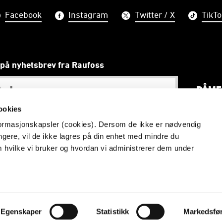
Facebook
Instagram
Twitter / X
TikTo
på nyhetsbrev fra Raufoss
PÅME
ookies
nformasjonskapsler (cookies). Dersom de ikke er nødvendig
ungere, vil de ikke lagres på din enhet med mindre du
old kan ikke gjengis uten kildehenvisning til raufossfotbal
m hvilke vi bruker og hvordan vi administrerer dem under
Web-ansvarlig: Anne Thoresen
Vilkår og betingelser
Personvern
Egenskaper
Statistikk
Markedsfø