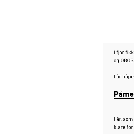
I fjor fi
og OBOS
I år håpe
Påmel
I år, som
klare for