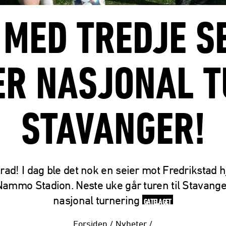
 MED TREDJE SE
ER NASJONAL T
STAVANGER!
 rad! I dag ble det nok en seier mot Fredrikstad
Nammo Stadion. Neste uke går turen til Stavange
nasjonal turnering
GATELAGET
Forsiden
/
Nyheter
/