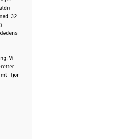
aldri
e med 32
 i
 "dødens
ng. Vi
eretter
t i fjor