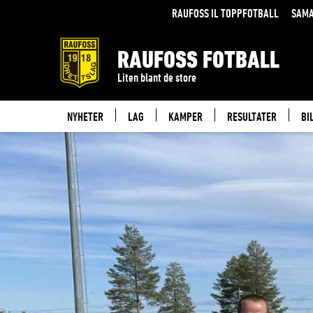
RAUFOSS IL TOPPFOTBALL
SAMA
RAUFOSS FOTBALL
Liten blant de store
NYHETER
LAG
KAMPER
RESULTATER
BI