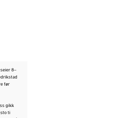
 seier 8–
edrikstad
e før
ss gikk
sto ti