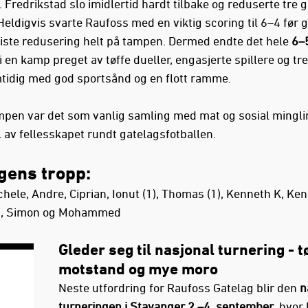
 Fredrikstad slo imidlertid hardt tilbake og reduserte tre 
 Heldigvis svarte Raufoss med en viktig scoring til 6–4 før 
 siste redusering helt på tampen. Dermed endte det hele
6–5
i en kamp preget av tøffe dueller, engasjerte spillere og tr
idig med god sportsånd og en flott ramme.
mpen var det som vanlig samling med mat og sosial mingli
l av fellesskapet rundt gatelagsfotballen.
gens tropp:
chele, Andre, Ciprian, Ionut (1), Thomas (1), Kenneth K, Ke
ls, Simon og Mohammed
Gleder seg til nasjonal turnering - t
motstand og mye moro
Neste utfordring for Raufoss Gatelag blir den
n
turneringen i Stavanger 2.–4. september
, hvor 