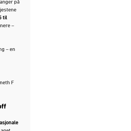
ganger på
gjestene
 til
enere –
ng – en
nneth F
øff
asjonale
laget