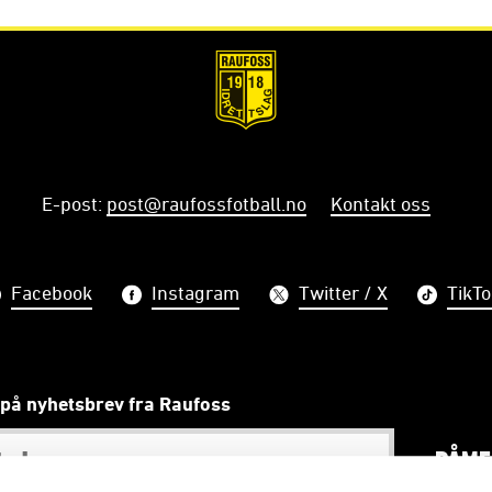
E-post
:
post@raufossfotball.no
Kontakt oss
Facebook
Instagram
Twitter / X
TikTo
på nyhetsbrev fra Raufoss
PÅME