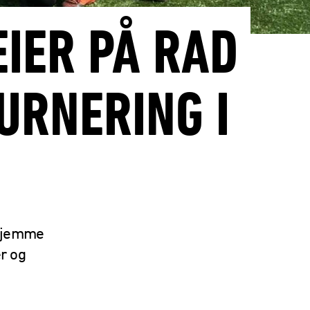
IER PÅ RAD
URNERING I
 hjemme
r og