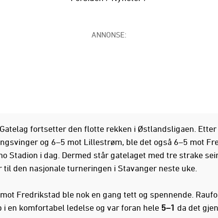
ANNONSE:
atelag fortsetter den flotte rekken i Østlandsligaen. Etter
ngsvinger og 6–5 mot Lillestrøm, ble det også 6–5 mot Fr
 Stadion i dag. Dermed står gatelaget med tre strake seir
r til den nasjonale turneringen i Stavanger neste uke.
ot Fredrikstad ble nok en gang tett og spennende. Raufo
p i en komfortabel ledelse og var foran hele
5–1
da det gjen