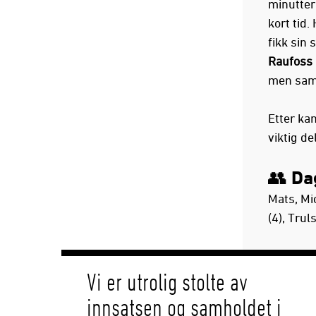
minutter.
kort tid.
fikk sin
Raufoss
men samt
Etter ka
viktig de
👥 Da
Mats, Mi
(4), Tru
Vi er utrolig stolte av
innsatsen og samholdet i