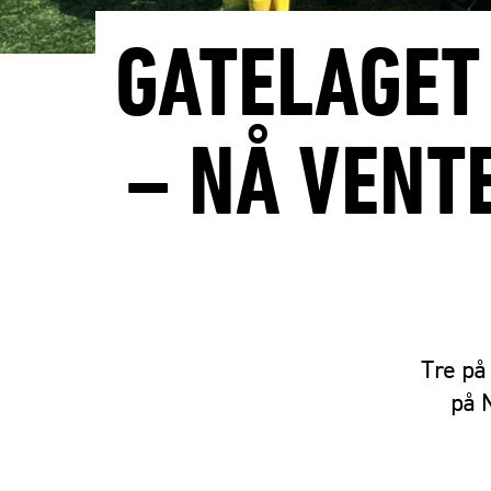
GATELAGET
– NÅ VENT
Tre på
på 