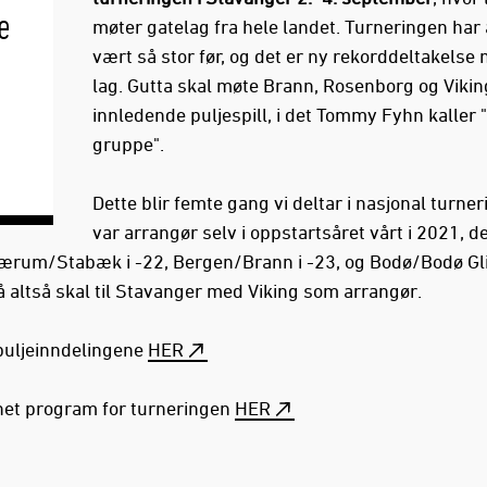
e
møter gatelag fra hele landet. Turneringen har 
vært så stor før, og det er ny rekorddeltakels
lag. Gutta skal møte Brann, Rosenborg og Viking
innledende puljespill, i det Tommy Fyhn kaller
gruppe".
Dette blir femte gang vi deltar i nasjonal turneri
var arrangør selv i oppstartsåret vårt i 2021, d
 Bærum/Stabæk i -22, Bergen/Brann i -23, og Bodø/Bodø Glim
nå altså skal til Stavanger med Viking som arrangør.
uljeinndelingene
HER
et program for turneringen
HER