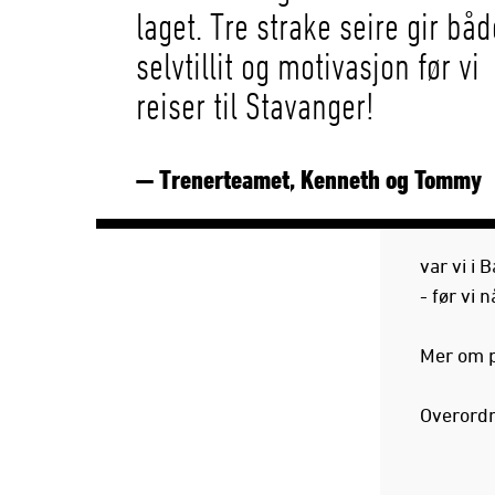
laget. Tre strake seire gir båd
selvtillit og motivasjon før vi
reiser til Stavanger!
— Trenerteamet, Kenneth og Tommy
var vi i
- før vi 
Mer om p
Overordn