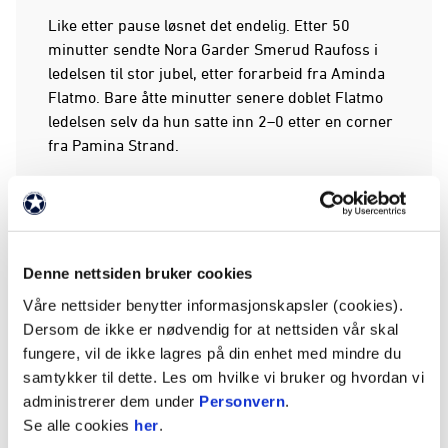
Like etter pause løsnet det endelig. Etter 50
minutter sendte Nora Garder Smerud Raufoss i
ledelsen til stor jubel, etter forarbeid fra Aminda
Flatmo. Bare åtte minutter senere doblet Flatmo
ledelsen selv da hun satte inn 2–0 etter en corner
fra Pamina Strand.
Medkila ga imidlertid ikke opp og reduserte til 2–1
etter 61 minutter, noe som skapte litt spenning i
oppgjøret. Men Raufoss hadde kontroll på kampen,
og med ni minutter igjen å spille sørget Tilla Dahl-
Denne nettsiden bruker cookies
Maier for 3–1 etter flott forarbeid fra søster Jenny
Våre nettsider benytter informasjonskapsler (cookies).
Dahl-Maier.
Dersom de ikke er nødvendig for at nettsiden vår skal
fungere, vil de ikke lagres på din enhet med mindre du
Da klokka passerte 86 minutter punkterte Aminda
samtykker til dette. Les om hvilke vi bruker og hvordan vi
Flatmo kampen fullstendig med sitt andre mål for
administrerer dem under
Personvern
.
dagen og fastsatte sluttresultatet til 4–1. Dermed
Se alle cookies
her
.
kunne Raufoss-jentene juble for nok en herlig