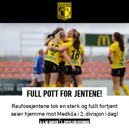
FULL POTT FOR JENTENE!
Raufossjentene tok en sterk og fullt fortjent
seier hjemme mot Medkila i 2. divisjon i dag!
A-LAG DAMER
2. DIVISJON KVINNER