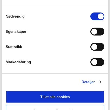
seier og tre nye poeng.
Samtykkevalg
Neste kamp for Raufoss spilles hjemme på
Nødvendig
Nammo Stadion mot HamKam kvinner fredag 16.
mai klokken 14.00. Innlandsderby på dagen før
Egenskaper
selveste nasjonaldagen – det er bare å møte opp!
Heia Raufoss!
Statistikk
Kampfakta: Raufoss - Medkila 4-
1 (0-0)
Markedsføring
Laget: Madikken Sagbakken, Jenny Dahl-Maier,
Rikke Voldengen, Sara Vorkinn Nielsen, Nora
Garder Smerud, Karoline Lunde, Sarah Svastuen,
Tuva Garder Smerud, Ingrid Skattebo, Marthe
Detaljer
Dybdal, Pamina Strand
Tillat alle cookies
Scoringer: Nora Garder Smerud, Aminda Flatmo
2, Tilla Dahl-Maier