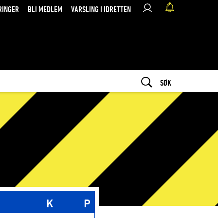
RINGER
BLI MEDLEM
VARSLING I IDRETTEN
SØK
K
P