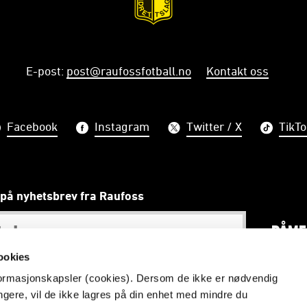
E-post
:
post@raufossfotball.no
Kontakt oss
Facebook
Instagram
Twitter / X
TikTo
på nyhetsbrev fra Raufoss
PÅME
ookies
nformasjonskapsler (cookies). Dersom de ikke er nødvendig
ungere, vil de ikke lagres på din enhet med mindre du
old kan ikke gjengis uten kildehenvisning til raufossfotbal