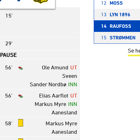
12
MOSS
13
LYN 1896
15'
14
RAUFOSS
15
STRØMMEN
29'
Se h
PAUSE
56'
Ole Amund
UT
Sveen
Sander Nordbø
INN
56'
Elias Aarflot
UT
Markus Myre
INN
Aanesland
58'
Markus Myre
Aanesland