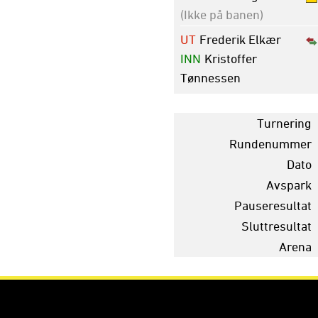
(Ikke på banen)
UT
Frederik Elkær
INN
Kristoffer
Tønnessen
Turnering
Rundenummer
Dato
Avspark
Pauseresultat
Sluttresultat
Arena