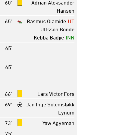
60'
Adrian Aleksander
Hansen
65'
Rasmus Olamide
UT
Ulfsson Bonde
Kebba Badjie
INN
65'
65'
66'
Lars Victor Fors
69'
Jan Inge Solemsløkk
Lynum
73'
Yaw Agyeman
75'