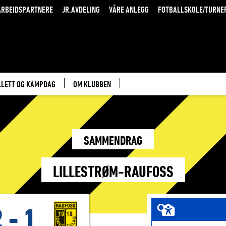
RBEIDSPARTNERE
JR.AVDELING
VÅRE ANLEGG
FOTBALLSKOLE/TURNE
LLETT OG KAMPDAG
OM KLUBBEN
SAMMENDRAG
LILLESTRØM-RAUFOSS
2
-
1