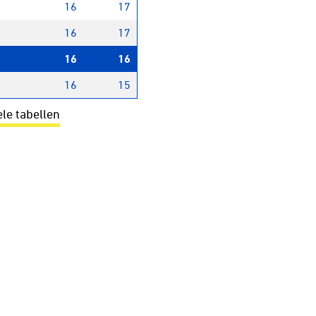
16
17
16
17
16
16
16
15
ele tabellen