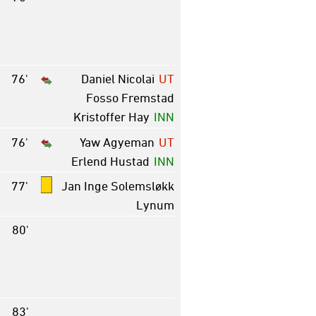
76'
Daniel Nicolai
UT
Fosso Fremstad
Kristoffer Hay
INN
76'
Yaw Agyeman
UT
Erlend Hustad
INN
77'
Jan Inge Solemsløkk
Lynum
80'
83'