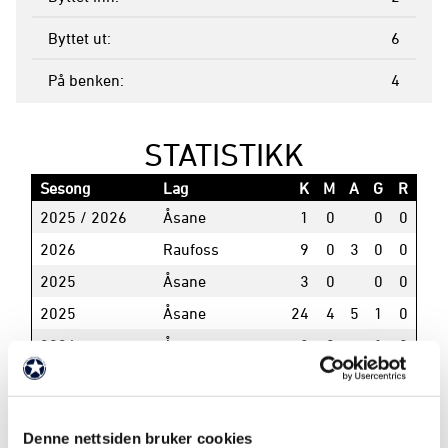
Byttet ut
6
På benken
4
STATISTIKK
Sesong
Lag
K
M
A
G
R
2025 / 2026
Åsane
1
0
0
0
2026
Raufoss
9
0
3
0
0
2025
Åsane
3
0
0
0
2025
Åsane
24
4
5
1
0
2024
Åsane
3
0
1
0
2024
Åsane
20
1
1
0
0
2023
Åsane
3
0
0
0
Denne nettsiden bruker cookies
2023
Åsane
28
4
4
1
0