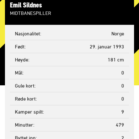
Emil Sildnes
MIDTBANESPILLER
Nasjonalitet
Norge
Født
29. januar 1993
Høyde
181 cm
Mål
0
Gule kort
0
Røde kort
0
Kamper spilt
9
Minutter
479
Byttet inn
2