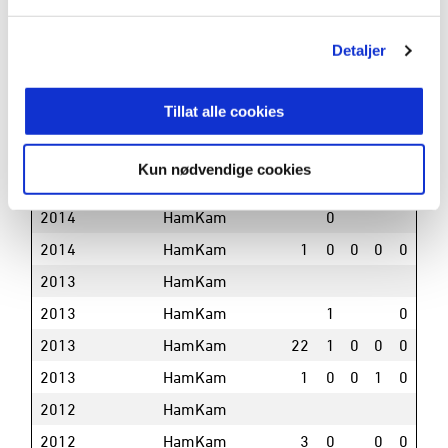
2017
Strømmen
2
1
0
0
Detaljer
2017
Strømmen
24
3
2
3
0
2017
Strømmen 2
5
0
Tillat alle cookies
2016
Oppsal
1
0
0
0
2016
Oppsal
25
5
3
0
Kun nødvendige cookies
2014
HamKam
2014
HamKam
0
2014
HamKam
1
0
0
0
0
2013
HamKam
2013
HamKam
1
0
2013
HamKam
22
1
0
0
0
2013
HamKam
1
0
0
1
0
2012
HamKam
2012
HamKam
3
0
0
0