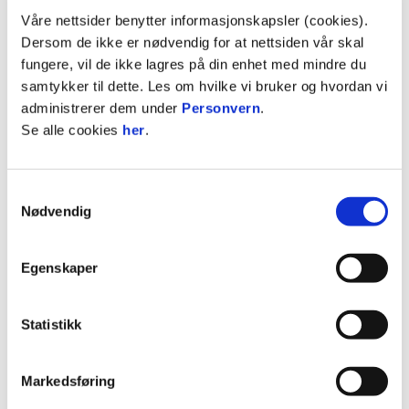
Våre nettsider benytter informasjonskapsler (cookies).
2022
HamKam
Dersom de ikke er nødvendig for at nettsiden vår skal
2022
HamKam
20
0
0
0
0
fungere, vil de ikke lagres på din enhet med mindre du
2022
HamKam
3
0
0
0
samtykker til dette. Les om hvilke vi bruker og hvordan vi
administrerer dem under
Personvern
.
2021
HamKam
0
Se alle cookies
her
.
2021
HamKam
3
0
1
0
0
2021
HamKam
29
8
4
1
0
Samtykkevalg
2020
HamKam
1
Nødvendig
2020
HamKam
24
0
3
0
0
2019
HamKam
2
0
0
0
Egenskaper
2019
HamKam
30
3
3
0
0
2018
Strømmen
1
Statistikk
2018
Strømmen
2
0
0
0
2018
Strømmen
28
6
4
0
0
Markedsføring
2017
Strømmen
0