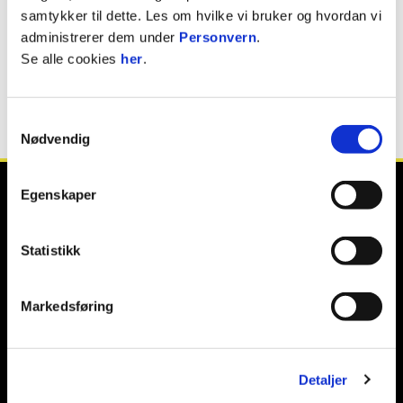
samtykker til dette. Les om hvilke vi bruker og hvordan vi
Vi beklager bryderiet og takker for din
administrerer dem under
Personvern
.
tålmodighet.
Se alle cookies
her
.
Gå til forsiden!
Samtykkevalg
Nødvendig
Egenskaper
Statistikk
E-post
:
post@raufossfotball.no
Kontakt oss
Markedsføring
Facebook
Instagram
Twitter / X
Detaljer
TikTok