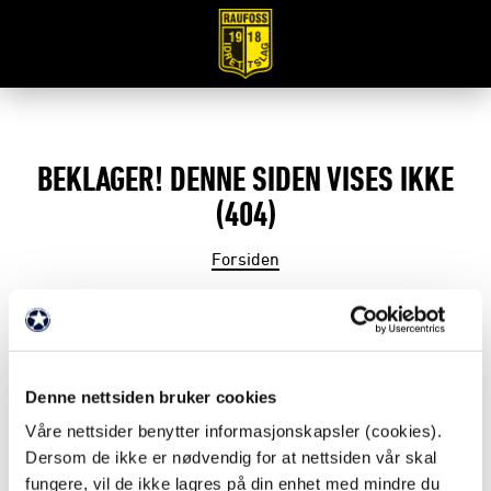
BEKLAGER! DENNE SIDEN VISES IKKE
(404)
Forsiden
Vi har nettopp lagt om til nye nettsider. Det gjør at
en del sider ikke dukker opp i Google-søk. En del
gamle lenker vil ikke lenger peke til riktig side.
Denne nettsiden bruker cookies
Våre nettsider benytter informasjonskapsler (cookies).
Dette er normalt og vil justere seg etterhvert som
Dersom de ikke er nødvendig for at nettsiden vår skal
Google indekserer sidene på nytt.
fungere, vil de ikke lagres på din enhet med mindre du