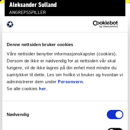
Aleksander Sulland
ANGREPSSPILLER
Nasjonalitet
Norge
Født
4. juni 2006
Denne nettsiden bruker cookies
Våre nettsider benytter informasjonskapsler (cookies).
Dersom de ikke er nødvendig for at nettsiden vår skal
STATISTIKK
fungere, vil de ikke lagres på din enhet med mindre du
samtykker til dette. Les om hvilke vi bruker og hvordan vi
Sesong
Lag
K
M
A
G
R
administrerer dem under
Personvern
.
2026
Gjøvik-Lyn
11
4
0
0
Se alle cookies
her
.
2025
Skreia
1
1
0
2025
Gjøvik-Lyn
8
0
0
0
Samtykkevalg
2025
Raufoss G19
4
1
0
Nødvendig
2024
HamKam 2
6
0
0
0
2024
HamKam G19
2
0
1
0