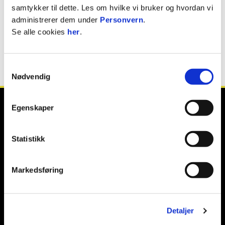
samtykker til dette. Les om hvilke vi bruker og hvordan vi
Tommy Fyhn
administrerer dem under
Personvern
.
MATERIALFORVALTER
Se alle cookies
her
.
Samtykkevalg
Nødvendig
Egenskaper
Statistikk
E-post
:
post@raufossfotball.no
Kontakt oss
Markedsføring
Facebook
Instagram
Twitter / X
Detaljer
TikTok