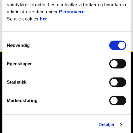
samtykker til dette. Les om hvilke vi bruker og hvordan vi
Finn Engen
administrerer dem under
Personvern
.
MATERIALFORVALTER/ LEGENDE 1940 - 2025 ✝️
Se alle cookies
her
.
Samtykkevalg
Nødvendig
Egenskaper
Statistikk
E-post
:
post@raufossfotball.no
Kontakt oss
Markedsføring
Facebook
Instagram
Twitter / X
Detaljer
TikTok