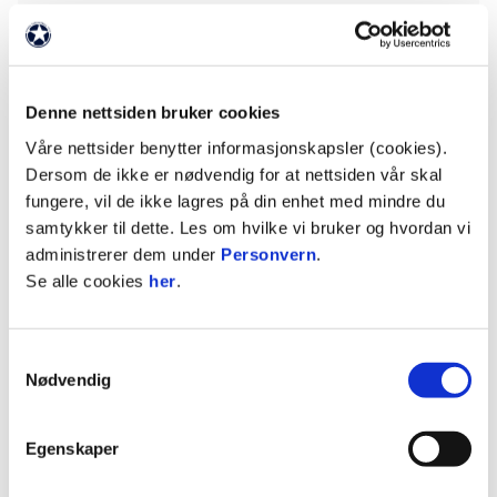
Gran IL er registrert som kvalitetsklubb og har i
mange år drevet godt. A-laget deres har vært
konkurransedyktige i 4. divisjon og spilte senest i
2024 mot ungguttene våre. De har et bra anlegg
Denne nettsiden bruker cookies
med to 11ér-baner og stort klubbhus. Gran er et
Våre nettsider benytter informasjonskapsler (cookies).
fleridrettslag, med 300 ivrige spillere i
Dersom de ikke er nødvendig for at nettsiden vår skal
fotballgruppa. Med andre ord: Alt ligger til rette for
fungere, vil de ikke lagres på din enhet med mindre du
god spillerutvikling!
samtykker til dette. Les om hvilke vi bruker og hvordan vi
administrerer dem under
Personvern
.
Se alle cookies
her
.
Utviklingsansvarlig Alexander Bakken sier
følgende:
Samtykkevalg
Nødvendig
«Det er ikke til å stikke under en stol at vi ønsker å
fungere som et flaggskip på vestsiden av Mjøsa.
Egenskaper
Etter første AK-stjerne i 2024 satte vi raskt i gang
med nye nasjonale kull og har kommet godt i gang