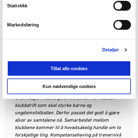
på sport. Allerede lørdag 18.januar har U17 sin
Statistikk
første treningskamp mot Strømsgodset.
Markedsføring
Parallelt med oppstart er det gledelig at vi har fått
på plass Gran IL som samarbeidsklubb slik at vi
Detaljer
kan få enda bedre feste på Hadeland. Fra før av
har vi med oss Vind og Toten som kjempegode
representanter i sine områder «her oppe», men
Tillat alle cookies
ønsket om å få til noe lenger sør har vært der
lenge.
Kun nødvendige cookies
Gran valgte i høst å gå en litt annen vei med sin
klubbdrift som skal styrke barne og
ungdomsfotballen. Derfor passet det godt å gjøre
alvor av samtalene nå. Samarbeidet mellom
klubbene kommer til å hovedsakelig handle om to
forskjellige ting. Kompetanseheving på trenernivå